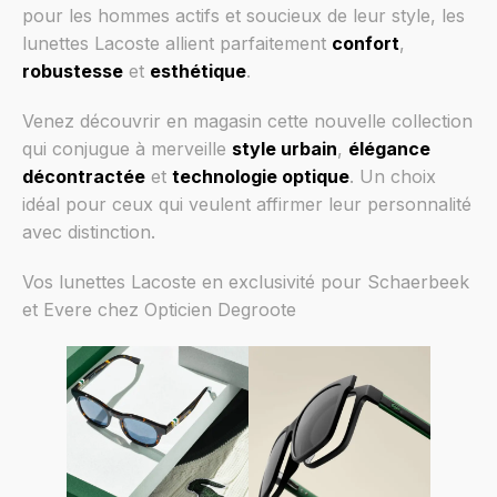
pour les hommes actifs et soucieux de leur style, les
lunettes Lacoste allient parfaitement
confort
,
robustesse
et
esthétique
.
Venez découvrir en magasin cette nouvelle collection
qui conjugue à merveille
style urbain
,
élégance
décontractée
et
technologie optique
. Un choix
idéal pour ceux qui veulent affirmer leur personnalité
avec distinction.
Vos lunettes Lacoste en exclusivité pour Schaerbeek
et Evere chez Opticien Degroote